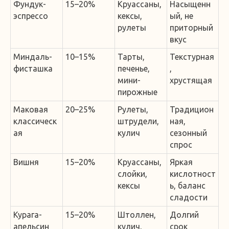
Фундук-
15–20%
Круассаны,
Насыщенн
эспрессо
кексы,
ый, не
рулеты
приторный
вкус
Миндаль-
10–15%
Тарты,
Текстурная
фисташка
печенье,
,
мини-
хрустящая
пирожные
Маковая
20–25%
Рулеты,
Традицион
классическ
штрудели,
ная,
ая
кулич
сезонный
спрос
Вишня
15–20%
Круассаны,
Яркая
слойки,
кислотност
кексы
ь, баланс
сладости
Курага-
15–20%
Штоллен,
Долгий
апельсин
кулич,
срок