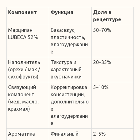
Компонент
Функция
Доля в
рецептуре
Марципан
База: вкус,
50–70%
LUBECA 52%
пластичность,
влагоудержани
е
Наполнитель
Текстура и
20–35%
(орехи / мак /
характерный
сухофрукты)
вкус начинки
Связующий
Корректировка
5–10%
компонент
консистенции,
(мёд, масло,
дополнительно
крахмал)
е
влагоудержани
е
Ароматика
Финальный
2–5%