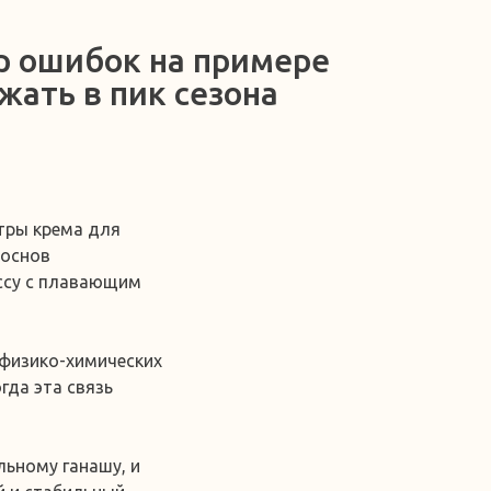
р ошибок на примере
жать в пик сезона
итры крема для
 основ
ассу с плавающим
 физико-химических
гда эта связь
льному ганашу, и