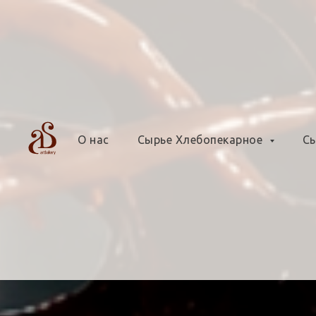
О нас
Сырье Хлебопекарное
Сы