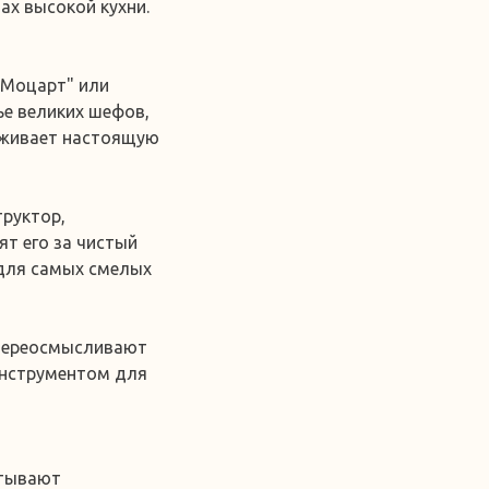
ах высокой кухни.
"Моцарт" или
ье великих шефов,
еживает настоящую
труктор,
ят его за чистый
 для самых смелых
 переосмысливают
нструментом для
атывают