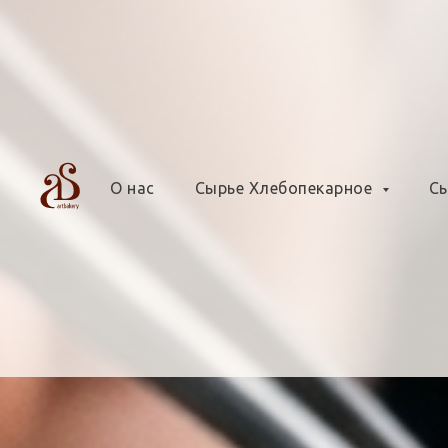
О нас
Сырье Хлебопекарное
Сы