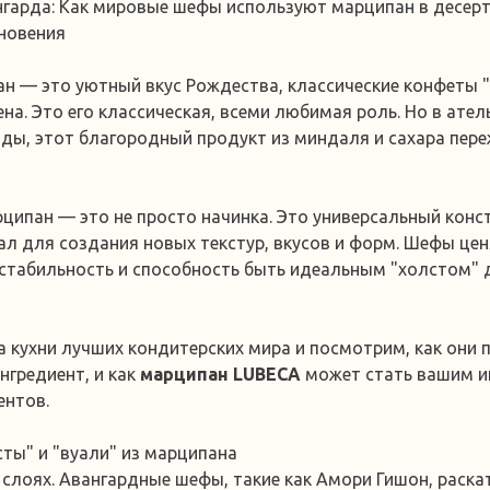
нгарда: Как мировые шефы используют марципан в десерт
новения
н — это уютный вкус Рождества, классические конфеты 
на. Это его классическая, всеми любимая роль. Но в ател
ды, этот благородный продукт из миндаля и сахара пер
рципан — это не просто начинка. Это универсальный конс
л для создания новых текстур, вкусов и форм. Шефы цен
стабильность и способность быть идеальным "холстом"
а кухни лучших кондитерских мира и посмотрим, как они
нгредиент, и как
марципан LUBECA
может стать вашим и
ентов.
сты" и "вуали" из марципана
 слоях. Авангардные шефы, такие как Амори Гишон, раск