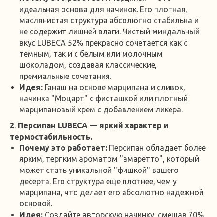
идеальная основа для начинок. Его плотная,
маслянистая структура абсолютно стабильна и
не содержит лишней влаги. Чистый миндальный
вкус LUBECA 52% прекрасно сочетается как с
темным, так и с белым или молочным
шоколадом, создавая классические,
премиальные сочетания.
Идея:
Ганаш на основе марципана и сливок,
начинка "Моцарт" с фисташкой или плотный
марципановый крем с добавлением ликера.
2. Персипан LUBECA — яркий характер и
термостабильность.
Почему это работает:
Персипан обладает более
ярким, терпким ароматом "амаретто", который
может стать уникальной "фишкой" вашего
десерта. Его структура еще плотнее, чем у
марципана, что делает его абсолютно надежной
основой.
Идея:
Создайте авторскую начинку, смешав 70%