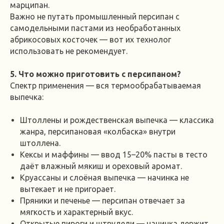
марципан.
Важно не путать промышленный персипан с
самодельными пастами из необработанных
абрикосовых косточек — вот их технолог
использовать не рекомендует.
5. Что можно приготовить с персипаном?
Спектр применения — вся термообрабатываемая
выпечка:
Штоллены и рождественская выпечка — классика
жанра, персипановая «колбаска» внутри
штоллена.
Кексы и маффины — ввод 15–20% пасты в тесто
даёт влажный мякиш и ореховый аромат.
Круассаны и слоёная выпечка — начинка не
вытекает и не пригорает.
Пряники и печенье — персипан отвечает за
мягкость и характерный вкус.
Открытые пироги и штрудели — начинка держит