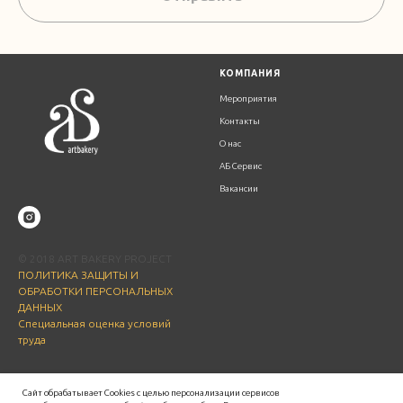
К
ОМПАНИЯ
Мероприятия
Контакты
О нас
АБ Сервис
Вакансии
© 2018 ART BAKERY PROJECT
ПОЛИТИКА ЗАЩИТЫ И
ОБРАБОТКИ ПЕРСОНАЛЬНЫХ
ДАННЫХ
Специальная оценка условий
труда
П
РОДУКЦИЯ И УСЛУГИ
ART BAKERY В СОЦ.СЕТЯХ
Сайт обрабатывает Cookies с целью персонализации сервисов