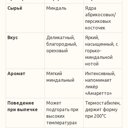
Сырьё
Миндаль
Ядра
абрикосовых/
персиковых
косточек
Вкус
Деликатный,
Яркий,
благородный,
насыщенный, с
ореховый
горько-
миндальной
нотой
Аромат
Мягкий
Интенсивный,
миндальный
напоминает
ликёр
«Амаретто»
Поведение
Может
Термостабилен,
при выпечке
подгорать при
держит форму
высоких
при 200°C
температурах