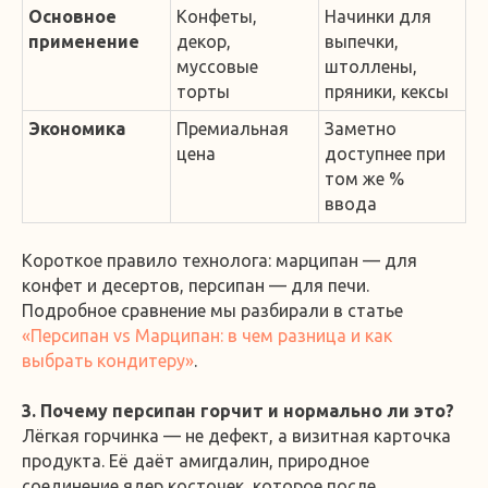
Основное
Конфеты,
Начинки для
применение
декор,
выпечки,
муссовые
штоллены,
торты
пряники, кексы
Экономика
Премиальная
Заметно
цена
доступнее при
том же %
ввода
Короткое правило технолога: марципан — для
конфет и десертов, персипан — для печи.
Подробное сравнение мы разбирали в статье
«Персипан vs Марципан: в чем разница и как
выбрать кондитеру»
.
3. Почему персипан горчит и нормально ли это?
Лёгкая горчинка — не дефект, а визитная карточка
продукта. Её даёт амигдалин, природное
соединение ядер косточек, которое после