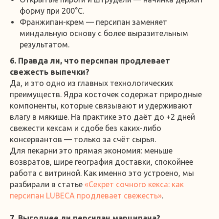
форму при 200°C.
Франжипан-крем — персипан заменяет
миндальную основу с более выразительным
результатом.
6. Правда ли, что персипан продлевает
свежесть выпечки?
Да, и это одно из главных технологических
преимуществ. Ядра косточек содержат природные
компоненты, которые связывают и удерживают
влагу в мякише. На практике это даёт до +2 дней
свежести кексам и сдобе без каких-либо
консервантов — только за счёт сырья.
Для пекарни это прямая экономия: меньше
возвратов, шире география доставки, спокойнее
работа с витриной. Как именно это устроено, мы
разбирали в статье
«Секрет сочного кекса: как
персипан LUBECA продлевает свежесть»
.
7. Выгоднее ли персипан марципана?