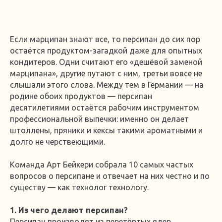
Если марципан знают все, то персипан до сих пор
остаётся продуктом-загадкой даже для опытных
кондитеров. Одни считают его «дешёвой заменой
марципана», другие путают с ним, третьи вовсе не
слышали этого слова. Между тем в Германии — на
родине обоих продуктов — персипан
десятилетиями остаётся рабочим инструментом
профессиональной выпечки: именно он делает
штоллены, пряники и кексы такими ароматными и
долго не черствеющими.
Команда Арт Бейкери собрала 10 самых частых
вопросов о персипане и отвечает на них честно и по
существу — как технолог технологу.
1. Из чего делают персипан?
Персипан производят из перетёртых ядер